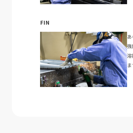
FIN
あ
強
溶
ま