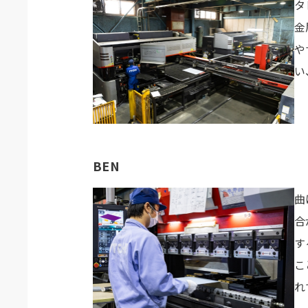
タ
金
や
い
BEN
曲
合
す
こ
れ