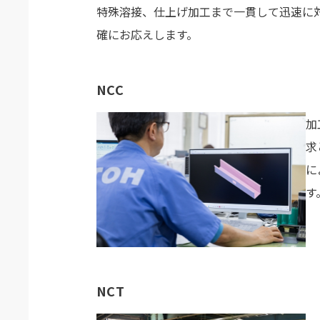
特殊溶接、仕上げ加工まで一貫して迅速に
確にお応えします。
NCC
加
求
に
す
NCT